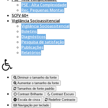
PSE - Alta Complexidade
Rec. Pequenas Montas
SCFV 60+
Vigilância Socioassitencial
Vigilância Socioassitencial
Boletins
Diagnósticos
Pesquisa de satisfação
Publicações
Relatórios
Diminuir o tamanho da fonte
Aumentar o tamanho da fonte
Tamanhos de fonte padrão
Contrast Brilhante
Contrast Escuro
Escala de cinza
Redefinir Contraste
Navigação por teclado