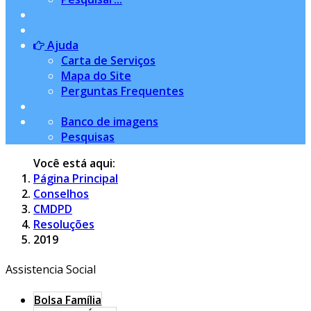
Ajuda
Carta de Serviços
Mapa do Site
Perguntas Frequentes
Banco de imagens
Pesquisas
Você está aqui:
Página Principal
Conselhos
CMDPD
Resoluções
2019
Assistencia Social
Bolsa Família