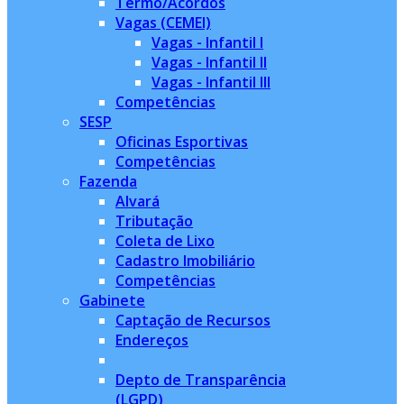
Termo/Acordos
Vagas (CEMEI)
Vagas - Infantil I
Vagas - Infantil II
Vagas - Infantil III
Competências
SESP
Oficinas Esportivas
Competências
Fazenda
Alvará
Tributação
Coleta de Lixo
Cadastro Imobiliário
Competências
Gabinete
Captação de Recursos
Endereços
Depto de Transparência
(LGPD)