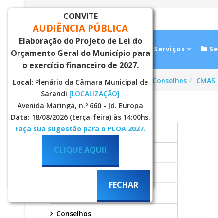
CONVITE
AUDIÊNCIA PÚBLICA
Elaboração do Projeto de Lei do
Inicial
Notícias
Serviços
Se
Orçamento Geral do Município para
o exercício financeiro de 2027.
Você está aqui:
Página Principal
Conselhos
CMAS
Local:
Plenário da Câmara Municipal de
Sarandi
[LOCALIZAÇÃO]
Avenida Maringá, n.º 660 - Jd. Europa
ASSISTENCIA SOCIAL
Data: 18/08/2026 (terça-feira) às 14:00hs.
Faça sua sugestão para o PLOA 2027.
Bolsa Família
CLIQUE AQUI!
Cadastro Único
FECHAR
CIAPS
FECHAR
Competências
Conselhos