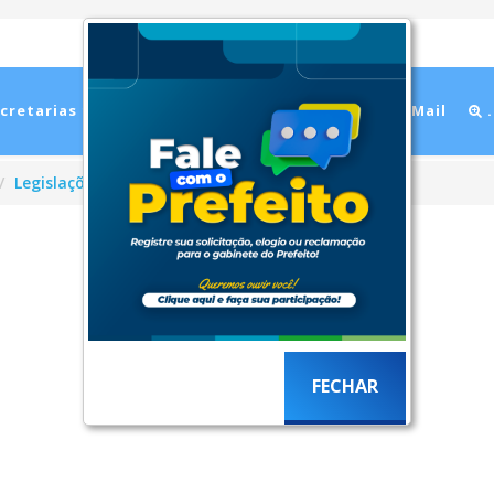
cretarias
Cidade
Ouvidoria
WebMail
.
Legislações
2019
FECHAR