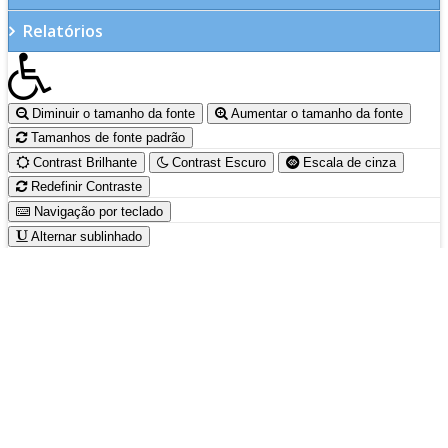
Relatórios
Diminuir o tamanho da fonte
Aumentar o tamanho da fonte
Tamanhos de fonte padrão
Contrast Brilhante
Contrast Escuro
Escala de cinza
Redefinir Contraste
Navigação por teclado
Alternar sublinhado
Prefeitura do Município de Sarandi-Pr.
Rua: José Emiliano de Gusmão, 565 - Centro
CEP. 87111-230 Fone/Fax: (44) 3264 - 8600
CNPJ: 78.200.482/0001-10
Sarandi-Pr./2026