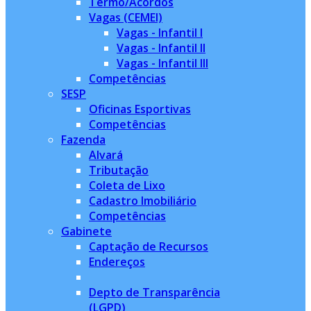
Termo/Acordos
Vagas (CEMEI)
Vagas - Infantil I
Vagas - Infantil II
Vagas - Infantil III
Competências
SESP
Oficinas Esportivas
Competências
Fazenda
Alvará
Tributação
Coleta de Lixo
Cadastro Imobiliário
Competências
Gabinete
Captação de Recursos
Endereços
Depto de Transparência
(LGPD)