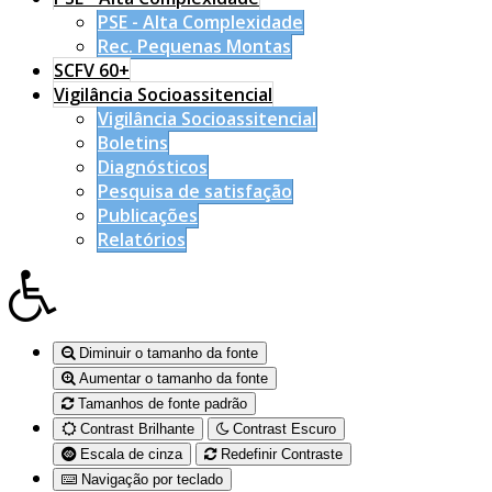
PSE - Alta Complexidade
Rec. Pequenas Montas
SCFV 60+
Vigilância Socioassitencial
Vigilância Socioassitencial
Boletins
Diagnósticos
Pesquisa de satisfação
Publicações
Relatórios
Diminuir o tamanho da fonte
Aumentar o tamanho da fonte
Tamanhos de fonte padrão
Contrast Brilhante
Contrast Escuro
Escala de cinza
Redefinir Contraste
Navigação por teclado