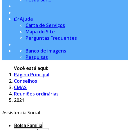
Ajuda
Carta de Serviços
Mapa do Site
Perguntas Frequentes
Banco de imagens
Pesquisas
Você está aqui:
Página Principal
Conselhos
CMAS
Reuniões ordinárias
2021
Assistencia Social
Bolsa Família