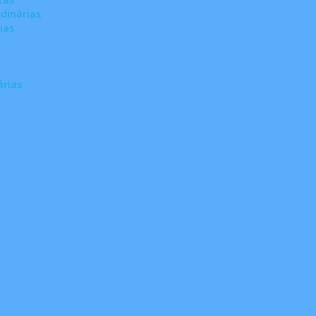
dinárias
ias
árias