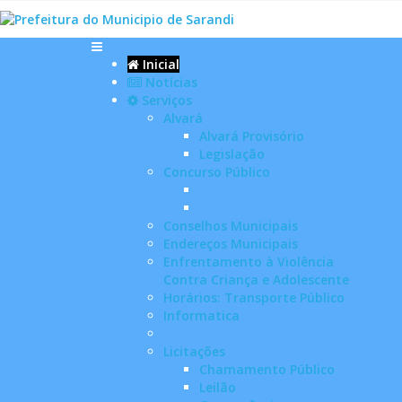
Inicial
Notícias
Serviços
Alvará
Alvará Provisório
Legislação
Concurso Público
Conselhos Municipais
Endereços Municipais
Enfrentamento à Violência
Contra Criança e Adolescente
Horários: Transporte Público
Informatica
Licitações
Chamamento Público
Leilão