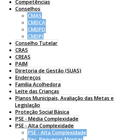
Competências
Conselhos
CMAS
CMDCA
CMDPD
CMDPI
Conselho Tutelar
CRAS
CREAS
PAIM
Diretoria de Gestão (SUAS)
Endereços
Família Acolhedora
Leite das Crianças
Planos Municipais, Avaliação das Metas e
Legislação
Proteção Social Básica
PSE - Média Complexidade
PSE - Alta Complexidade
PSE - Alta Complexidade
Rec. Pequenas Montas