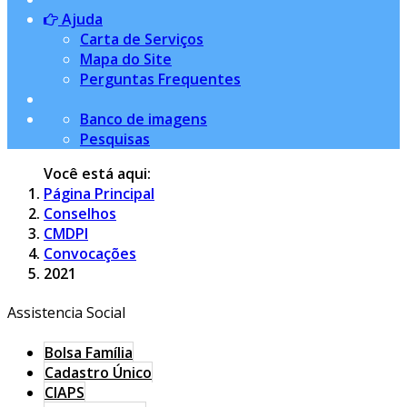
Ajuda
Carta de Serviços
Mapa do Site
Perguntas Frequentes
Banco de imagens
Pesquisas
Você está aqui:
Página Principal
Conselhos
CMDPI
Convocações
2021
Assistencia Social
Bolsa Família
Cadastro Único
CIAPS