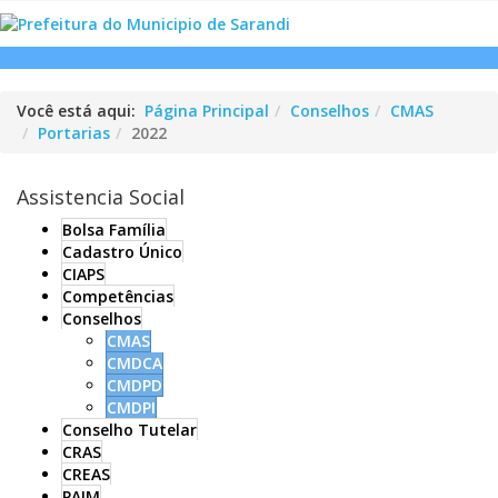
Você está aqui:
Página Principal
Conselhos
CMAS
Portarias
2022
Assistencia Social
Bolsa Família
Cadastro Único
CIAPS
Competências
Conselhos
CMAS
CMDCA
CMDPD
CMDPI
Conselho Tutelar
CRAS
CREAS
PAIM