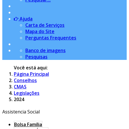
Ajuda
Carta de Serviços
Mapa do Site
Perguntas Frequentes
Banco de imagens
Pesquisas
Você está aqui:
Página Principal
Conselhos
CMAS
Legislações
2024
Assistencia Social
Bolsa Família