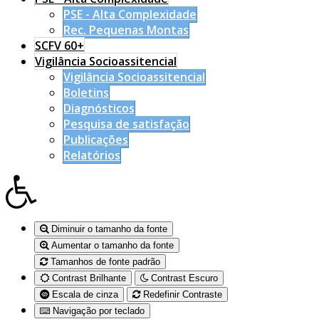
PSE - Alta Complexidade
Rec. Pequenas Montas
SCFV 60+
Vigilância Socioassitencial
Vigilância Socioassitencial
Boletins
Diagnósticos
Pesquisa de satisfação
Publicações
Relatórios
Diminuir o tamanho da fonte
Aumentar o tamanho da fonte
Tamanhos de fonte padrão
Contrast Brilhante
Contrast Escuro
Escala de cinza
Redefinir Contraste
Navigação por teclado