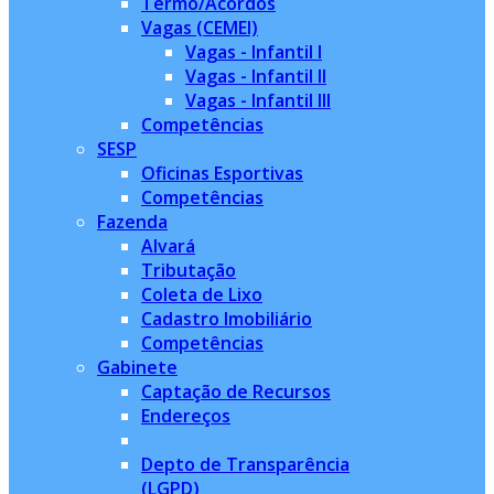
Termo/Acordos
Vagas (CEMEI)
Vagas - Infantil I
Vagas - Infantil II
Vagas - Infantil III
Competências
SESP
Oficinas Esportivas
Competências
Fazenda
Alvará
Tributação
Coleta de Lixo
Cadastro Imobiliário
Competências
Gabinete
Captação de Recursos
Endereços
Depto de Transparência
(LGPD)