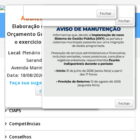
CONVITE
Fechar
AUDIÊNCIA PÚBLICA
Fechar
Elaboração do Projeto de Lei do
Orçamento Geral do Município para
o exercício financeiro de 2027.
Você está aqui:
Página Principal
Conselhos
CMAS
Portarias
2024
Local:
Plenário da Câmara Municipal de
Sarandi
[LOCALIZAÇÃO]
Avenida Maringá, n.º 660 - Jd. Europa
ASSISTENCIA SOCIAL
Data: 18/08/2026 (terça-feira) às 14:00hs.
Faça sua sugestão para o PLOA 2027.
Bolsa Família
Clique aqui!
Cadastro Único
Fechar
Fechar
Fechar
CIAPS
Competências
Conselhos