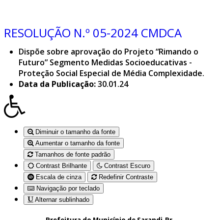
RESOLUÇÃO N.º 05-2024 CMDCA
Dispõe sobre aprovação do Projeto “Rimando o
Futuro” Segmento Medidas Socioeducativas -
Proteção Social Especial de Média Complexidade.
Data da Publicação:
30.01.24
Diminuir o tamanho da fonte
Aumentar o tamanho da fonte
Tamanhos de fonte padrão
Contrast Brilhante
Contrast Escuro
Escala de cinza
Redefinir Contraste
Navigação por teclado
Alternar sublinhado
Prefeitura do Município de Sarandi-Pr.