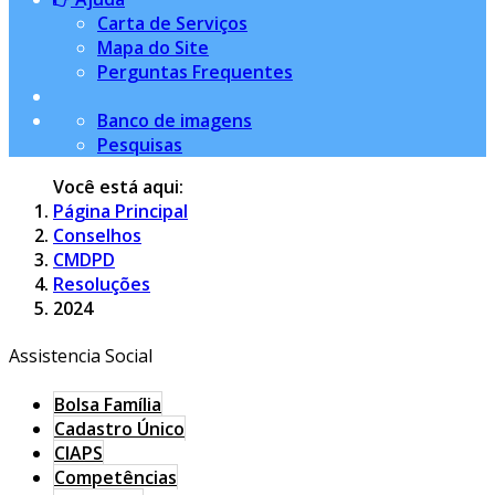
Carta de Serviços
Mapa do Site
Perguntas Frequentes
Banco de imagens
Pesquisas
Você está aqui:
Página Principal
Conselhos
CMDPD
Resoluções
2024
Assistencia Social
Bolsa Família
Cadastro Único
CIAPS
Competências