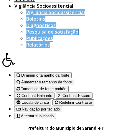
Vigilância Socioassitencial
Vigilância Socioassitencial
Boletins
Diagnósticos
Pesquisa de satisfação
Publicações
Relatórios
Diminuir o tamanho da fonte
Aumentar o tamanho da fonte
Tamanhos de fonte padrão
Contrast Brilhante
Contrast Escuro
Escala de cinza
Redefinir Contraste
Navigação por teclado
Alternar sublinhado
Prefeitura do Município de Sarandi-Pr.