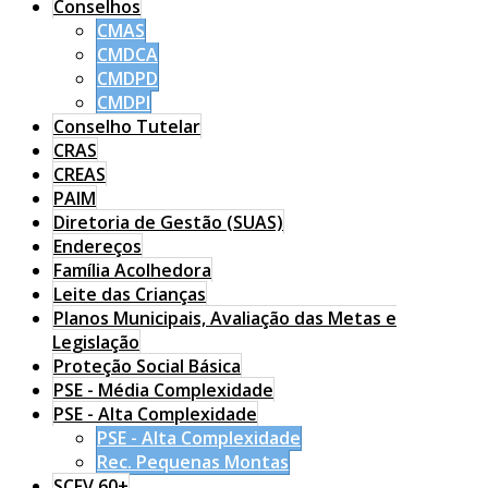
Conselhos
CMAS
CMDCA
CMDPD
CMDPI
Conselho Tutelar
CRAS
CREAS
PAIM
Diretoria de Gestão (SUAS)
Endereços
Família Acolhedora
Leite das Crianças
Planos Municipais, Avaliação das Metas e
Legislação
Proteção Social Básica
PSE - Média Complexidade
PSE - Alta Complexidade
PSE - Alta Complexidade
Rec. Pequenas Montas
SCFV 60+