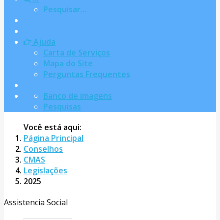
Pesquisar...
Ajuda
Carta de Serviços
Mapa do Site
Perguntas Frequentes
Banco de imagens
Pesquisas
Você está aqui:
Página Principal
Conselhos
CMAS
Legislações
2025
Assistencia Social