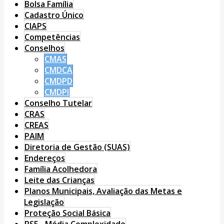
Bolsa Família
Cadastro Único
CIAPS
Competências
Conselhos
CMAS
CMDCA
CMDPD
CMDPI
Conselho Tutelar
CRAS
CREAS
PAIM
Diretoria de Gestão (SUAS)
Endereços
Família Acolhedora
Leite das Crianças
Planos Municipais, Avaliação das Metas e
Legislação
Proteção Social Básica
PSE - Média Complexidade