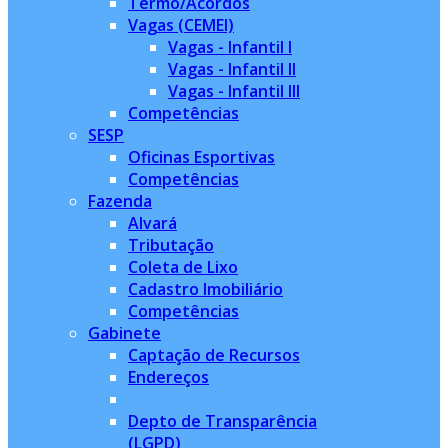
Termo/Acordos
Vagas (CEMEI)
Vagas - Infantil I
Vagas - Infantil II
Vagas - Infantil III
Competências
SESP
Oficinas Esportivas
Competências
Fazenda
Alvará
Tributação
Coleta de Lixo
Cadastro Imobiliário
Competências
Gabinete
Captação de Recursos
Endereços
Depto de Transparência
(LGPD)