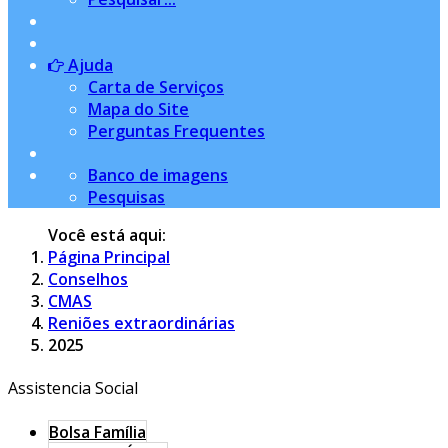
Ajuda
Carta de Serviços
Mapa do Site
Perguntas Frequentes
Banco de imagens
Pesquisas
Você está aqui:
Página Principal
Conselhos
CMAS
Reniões extraordinárias
2025
Assistencia Social
Bolsa Família