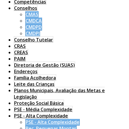
Competências
Conselhos
CMAS
CMDCA
CMDPD
CMDPI
Conselho Tutelar
CRAS
CREAS
PAIM
Diretoria de Gestão (SUAS)
Endereços
Família Acolhedora
Leite das Crianças
Planos Municipais, Avaliação das Metas e
Legislação
Proteção Social Básica
PSE - Média Complexidade
PSE - Alta Complexidade
PSE - Alta Complexidade
Rec. Pequenas Montas