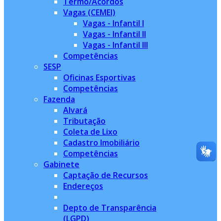
Termo/Acordos
Vagas (CEMEI)
Vagas - Infantil I
Vagas - Infantil II
Vagas - Infantil III
Competências
SESP
Oficinas Esportivas
Competências
Fazenda
Alvará
Tributação
Coleta de Lixo
Cadastro Imobiliário
Competências
Gabinete
Captação de Recursos
Endereços
Depto de Transparência
(LGPD)