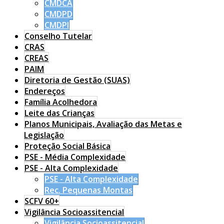
CMDCA
CMDPD
CMDPI
Conselho Tutelar
CRAS
CREAS
PAIM
Diretoria de Gestão (SUAS)
Endereços
Família Acolhedora
Leite das Crianças
Planos Municipais, Avaliação das Metas e
Legislação
Proteção Social Básica
PSE - Média Complexidade
PSE - Alta Complexidade
PSE - Alta Complexidade
Rec. Pequenas Montas
SCFV 60+
Vigilância Socioassitencial
Vigilância Socioassitencial