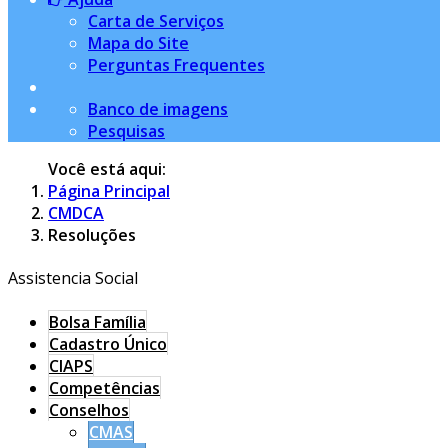
Carta de Serviços
Mapa do Site
Perguntas Frequentes
Banco de imagens
Pesquisas
Você está aqui:
Página Principal
CMDCA
Resoluções
Assistencia Social
Bolsa Família
Cadastro Único
CIAPS
Competências
Conselhos
CMAS