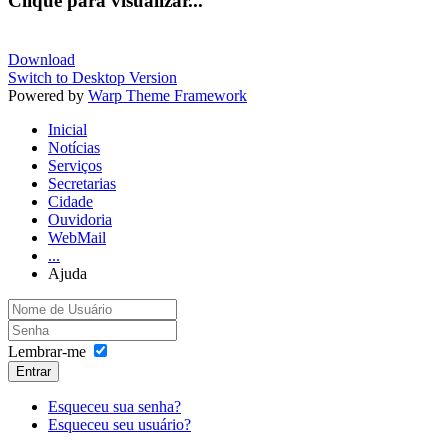
Clique para visualizar...
Download
Switch to Desktop Version
Powered by
Warp Theme Framework
Inicial
Notícias
Serviços
Secretarias
Cidade
Ouvidoria
WebMail
...
Ajuda
Lembrar-me
Entrar
Esqueceu sua senha?
Esqueceu seu usuário?