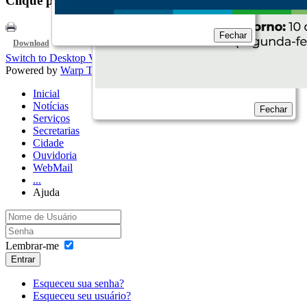
Clique para visualizar...
Fechar
Download
Switch to Desktop Version
Powered by
Warp Theme Framework
Inicial
Notícias
Fechar
Serviços
Secretarias
Cidade
Ouvidoria
WebMail
...
Ajuda
Lembrar-me
Entrar
Esqueceu sua senha?
Esqueceu seu usuário?