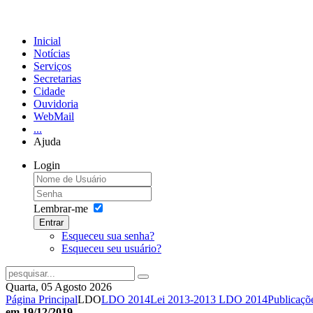
Inicial
Notícias
Serviços
Secretarias
Cidade
Ouvidoria
WebMail
...
Ajuda
Login
Lembrar-me
Entrar
Esqueceu sua senha?
Esqueceu seu usuário?
Quarta, 05 Agosto 2026
Página Principal
LDO
LDO 2014
Lei 2013-2013 LDO 2014
Publicaçõ
em 19/12/2019