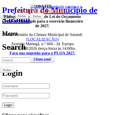
CONVITE
Prefeitura do Municipio de
AUDIÊNCIA PÚBLICA
Fechar
Elaboração do Projeto de Lei do Orçamento
Fechar
Fechar
Fechar
Sarandi
Geral do Município para o exercício financeiro
de 2027.
Menu
Local:
Plenário da Câmara Municipal de Sarandi
[LOCALIZAÇÃO]
Avenida Maringá, n.º 660 - Jd. Europa
Search
Data: 18/08/2026 (terça-feira) às 14:00hs.
Faça sua sugestão para o PLOA 2027.
Clique aqui!
Fechar
Login