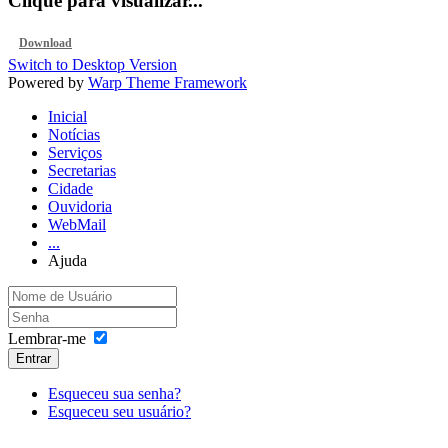
Clique para visualizar...
Download
Switch to Desktop Version
Powered by
Warp Theme Framework
Inicial
Notícias
Serviços
Secretarias
Cidade
Ouvidoria
WebMail
...
Ajuda
Lembrar-me
Entrar
Esqueceu sua senha?
Esqueceu seu usuário?