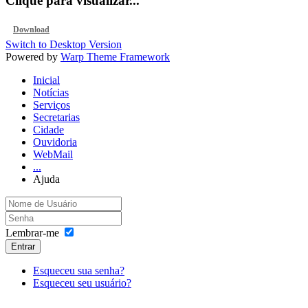
Clique para visualizar...
Download
Switch to Desktop Version
Powered by
Warp Theme Framework
Inicial
Notícias
Serviços
Secretarias
Cidade
Ouvidoria
WebMail
...
Ajuda
Lembrar-me
Entrar
Esqueceu sua senha?
Esqueceu seu usuário?