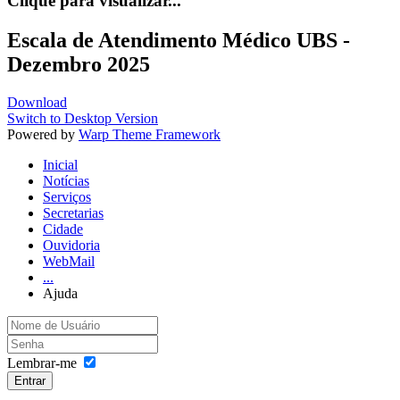
Clique para visualizar...
Escala de Atendimento Médico UBS -
Dezembro 2025
Download
Switch to Desktop Version
Powered by
Warp Theme Framework
Inicial
Notícias
Serviços
Secretarias
Cidade
Ouvidoria
WebMail
...
Ajuda
Lembrar-me
Entrar