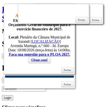
Prefeitura do Municipio de
CONVITE
AUDIÊNCIA PÚBLICA
Sarandi
Elaboração do Projeto de Lei do
Fechar
Fechar
Fechar
Orçamento Geral do Município para o
exercício financeiro de 2027.
Menu
Local:
Plenário da Câmara Municipal de
Sarandi
[LOCALIZAÇÃO]
Search
Avenida Maringá, n.º 660 - Jd. Europa
Data: 18/08/2026 (terça-feira) às 14:00hs.
Faça sua sugestão para o PLOA 2027.
Clique aqui!
Login
Fechar
Fechar