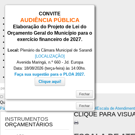
CONVITE
Inicial
AUDIÊNCIA PÚBLICA
Notícias
Elaboração do Projeto de Lei do
Serviços
Orçamento Geral do Município para o
Secretarias
exercício financeiro de 2027.
Cidade
Ouvidoria
Local:
Plenário da Câmara Municipal de Sarandi
WebMail
[LOCALIZAÇÃO]
...
Avenida Maringá, n.º 660 - Jd. Europa
AJUDA
Data: 18/08/2026 (terça-feira) às 14:00hs.
Faça sua sugestão para o PLOA 2027.
Login
Clique aqui!
Fechar
Quinta, 06 Agosto 2026
Fechar
Página Principal
LDO
LDO 2014
Lei 2013-2013 LDO 2014
Escala de Atendimen
CLIQUE PARA VISUA
INSTRUMENTOS
ORÇAMENTÁRIOS