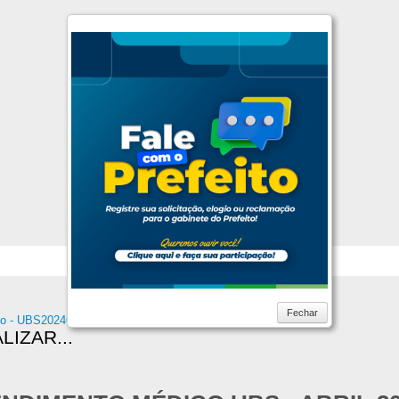
Fechar
to - UBS
2024
Outubro
Escala de Atendimento Médico UBS
LIZAR...