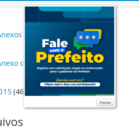
 Anexos PPA 2014 a 2017
(12)
 Anexo de Metas da LDO 2015
(2)
2015
(46)
Fechar
ivos