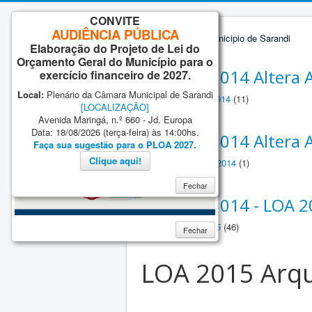
CONVITE
AUDIÊNCIA PÚBLICA
Elaboração do Projeto de Lei do
Orçamento Geral do Município para o
LEI 2116.2014 Altera
exercício financeiro de 2027.
Local:
Plenário da Câmara Municipal de Sarandi
Anexos Lei 2116.2014
(11)
[LOCALIZAÇÃO]
Avenida Maringá, n.º 660 - Jd. Europa
Data: 18/08/2026 (terça-feira) às 14:00hs.
LEI 2117.2014 Altera
Faça sua sugestão para o PLOA 2027.
Clique aqui!
Anexos - Lei 2117-2014
(1)
Fechar
LEI 2118.2014 - LOA 
ANEXOS LOA 2015
(46)
Fechar
LOA 2015 Arqu