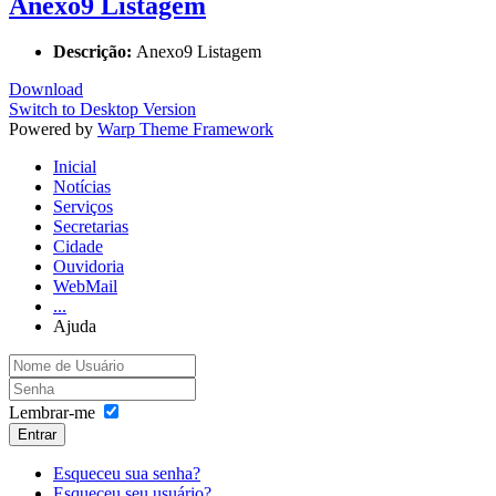
Anexo9 Listagem
Descrição:
Anexo9 Listagem
Download
Switch to Desktop Version
Powered by
Warp Theme Framework
Inicial
Notícias
Serviços
Secretarias
Cidade
Ouvidoria
WebMail
...
Ajuda
Lembrar-me
Entrar
Esqueceu sua senha?
Esqueceu seu usuário?