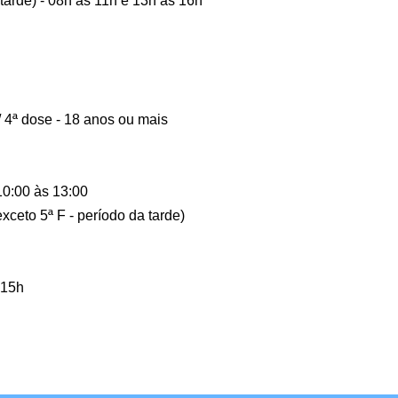
a tarde) - 08h às 11h e 13h às 16h
/ 4ª dose - 18 anos ou mais
 10:00 às 13:00
xceto 5ª F - período da tarde)
 15h