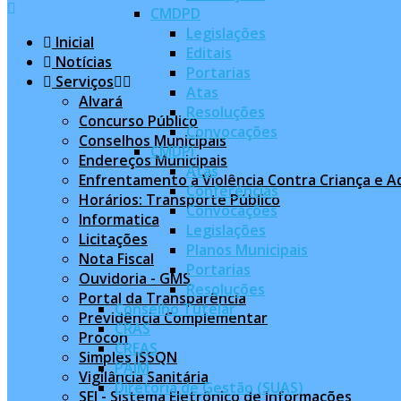
Feed
CMDPD
Legislações
Inicial
Editais
Notícias
Portarias
Serviços
Atas
Alvará
Resoluções
Concurso Público
Convocações
Conselhos Municipais
CMDPI
Endereços Municipais
Atas
Enfrentamento à Violência Contra Criança e 
Conferências
Horários: Transporte Público
Convocações
Informatica
Legislações
Licitações
Planos Municipais
Nota Fiscal
Portarias
Ouvidoria - GMS
Resoluções
Portal da Transparência
Conselho Tutelar
Previdência Complementar
CRAS
Procon
CREAS
Simples ISSQN
PAIM
Vigilância Sanitária
Diretoria de Gestão (SUAS)
SEI - Sistema Eletrônico de Informações