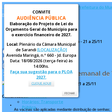
CONVITE
AUDIÊNCIA PÚBLICA
Elaboração do Projeto de Lei do
Inicial
Você está aqui:
Orçamento Geral do Município para
Notícias
Página Principal
o exercício financeiro de 2027.
Serviços
Notícias
Alvará
Cronograma Semanal de Vacinação - 21 a 25/11
Local:
Plenário da Câmara Municipal
Alvará Provisório
de Sarandi
[LOCALIZAÇÃO]
Legislação
Avenida Maringá, n.º 660 - Jd. Europa
Concurso Público
Facebook
Data: 18/08/2026 (terça-feira) às
YouTube
14:00hs.
Cronograma Semanal de V
Faça sua sugestão para o PLOA
18
Channel
Instagram
NOVEMBRO
Conselhos Municipais
2022
2027.
Endereços Municipais
CLIQUE AQUI!
Enfrentamento à Violência
FECHAR
Contra Criança e
FECHAR
Comunicados:
Adolescente
Horários: Transporte
Público
As vacinas são aplicadas mediante distribuição de senhas;