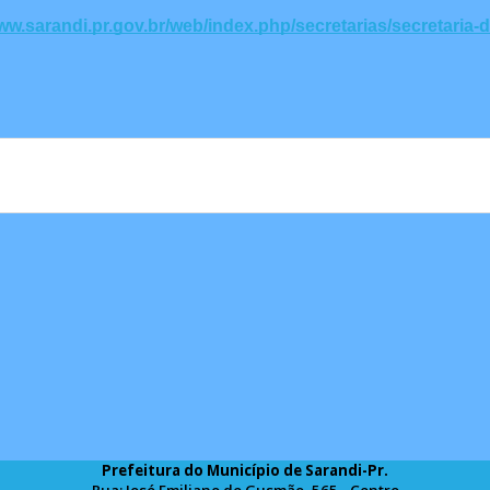
www.sarandi.pr.gov.br/web/index.php/secretarias/secretaria
Prefeitura do Município de Sarandi-Pr.