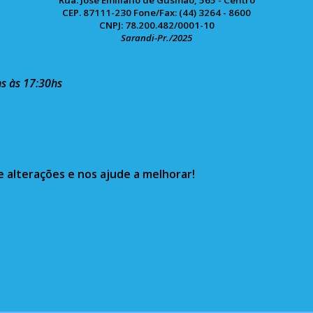
Rua: José Emiliano de Gusmão, 565 - Centro
CEP. 87111-230 Fone/Fax: (44) 3264 - 8600
CNPJ: 78.200.482/0001-10
Sarandi-Pr./2025
s às 17:30hs
e alterações e nos ajude a melhorar!