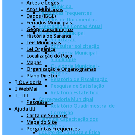
Artes e Logos
Municipal
Atos Municipais
Perguntas Frequentes
Dados (IBGE)
Modelos de Documentos
Feriados Municipais
Prestação de Contas Anual
Geoprocessamento
Ouvidoria Municipal
História de Sarandi
Solicitação
Leis Municipais
Consultar solicitação
Lei Orgânica
Ouvidoria Municipal -
Localização do Paço
Simplifique
Mapas
Ouvidoria Municipal -
Organização e Organogramas
Elogios
Plano Diretor
Relatório de Fiscalização
Ouvidoria
Pesquisa de Satisfação
WebMail
Relatório Estatístico
...
Corregedoria Municipal
Pesquisar...
Relatório Quadrimestral de
Ajuda
Correição
Carta de Serviços
Plano de Capacitação dos
Mapa do Site
Servidores
Perguntas Frequentes
Código de Conduta e Ética