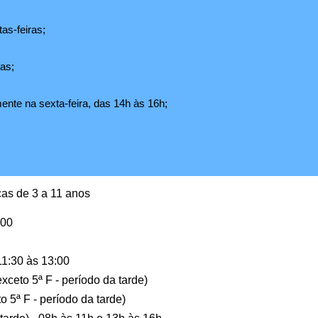
as-feiras;
ras;
te na sexta-feira, das 14h às 16h;
nças de 3 a 11 anos
h00
 11:30 às 13:00
xceto 5ª F - período da tarde)
o 5ª F - período da tarde)