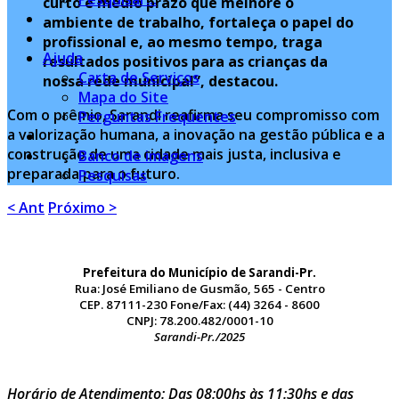
curto e médio prazo que melhore o
ambiente de trabalho, fortaleça o papel do
profissional e, ao mesmo tempo, traga
Ajuda
resultados positivos para as crianças da
Carta de Serviços
nossa rede municipal”, destacou.
Mapa do Site
Com o prêmio, Sarandi reafirma seu compromisso com
Perguntas Frequentes
a valorização humana, a inovação na gestão pública e a
construção de uma cidade mais justa, inclusiva e
Banco de imagens
preparada para o futuro.
Pesquisas
< Ant
Próximo >
Prefeitura do Município de Sarandi-Pr.
Rua: José Emiliano de Gusmão, 565 - Centro
CEP. 87111-230 Fone/Fax: (44) 3264 - 8600
CNPJ: 78.200.482/0001-10
Sarandi-Pr./2025
Horário de Atendimento: Das 08:00hs às 11:30hs e das