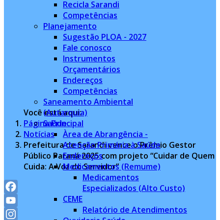
Recicla Sarandi
Competências
Planejamento
Sugestão PLOA - 2027
Fale conosco
Instrumentos
Orçamentários
Endereços
Competências
Saneamento Ambiental
Você está aqui:
(Autarquia)
Página Principal
Saúde
Notícias
Àrea de Abrangência -
Prefeitura de Sarandi vence o Prêmio Gestor
Atenção Primária à Saúde
Público Paraná 2025 com projeto “Cuidar de Quem
Endereços
Cuida: A Voz do Servidor”
Medicamentos (Remume)
Medicamentos
Especializados (Alto Custo)
CEME
Facebook
Relatório de Atendimentos
YouTube