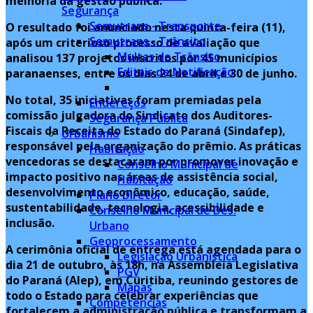
melhoria da gestão pública.
Segurança
Semutrans - Transporte
O resultado foi anunciado nesta quinta-feira (11),
Semutrans - Trânsito
após um criterioso processo de avaliação que
Multas de Trânsito
analisou 137 projetos inscritos por 45 municípios
Editais de Notificação
paranaenses, entre os dias 24 de abril e 30 de junho.
No total, 35 iniciativas foram premiadas pela
Endereços
comissão julgadora do Sindicato dos Auditores-
Segurança Pública
Fiscais da Receita do Estado do Paraná (Sindafep),
Urbanismo
responsável pela organização do prêmio. As práticas
Habitação
vencedoras se destacaram por promover inovação e
Conselho Municipal de
impacto positivo nas áreas de assistência social,
Habitação
desenvolvimento econômico, educação, saúde,
Plano Diretor
sustentabilidade, tecnologia, acessibilidade e
Conselho Municipal de Des.
inclusão.
Urbano
Geoprocessamento
A cerimônia oficial de entrega está agendada para o
Legislação Urbanística
dia 21 de outubro, às 18h, na Assembleia Legislativa
PGV
do Paraná (Alep), em Curitiba, reunindo gestores de
Mapas
todo o Estado para celebrar experiências que
Competências
fortalecem a administração pública e transformam a