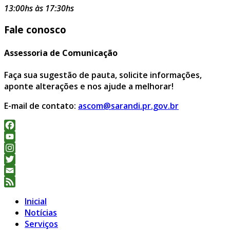
13:00hs às 17:30hs
Fale conosco
Assessoria de Comunicação
Faça sua sugestão de pauta, solicite informações,
aponte alterações e nos ajude a melhorar!
E-mail de contato:
ascom@sarandi.pr.gov.br
Facebook
YouTube
Channel
Instagram
Twitter
Email
Feed
Inicial
Notícias
Serviços