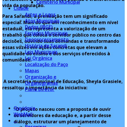
Cemitério Municipal
vida da população.
Cidade
Artes e Logos
Para Sarandi, a premiação tem um significado
Atos Municipais
especial. Mais do que um reconhecimento em nível
Dados (IBGE)
estadual, ela representa a valorização de um
Feriados Municipais
trabalho que coloca o servidor público no centro das
Geoprocessamento
decisões, ouvindo suas demandas e transformando
História de Sarandi
essas vozes em ações concretas que elevam a
Leis Municipais
qualidade do ensino e dos serviços oferecidos à
Lei Orgânica
comunidade.
Localização do Paço
Mapas
Organização e
A secretária municipal de Educação, Sheyla Grasiele,
Organogramas
ressaltou a importância da iniciativa:
Plano Diretor
Ouvidoria
“O projeto nasceu com a proposta de ouvir
WebMail
os servidores da educação e, a partir desse
...
diálogo, estruturar um planejamento de
Pesquisar...