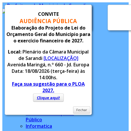
CONVITE
AUDIÊNCIA PÚBLICA
Inicial
Fechar
Elaboração do Projeto de Lei do
Notícias
Orçamento Geral do Município para
Serviços
o exercício financeiro de 2027.
Alvará
Alvará Provisório
Local:
Plenário da Câmara Municipal
Legislação
de Sarandi
[LOCALIZAÇÃO]
Concurso Público
Avenida Maringá, n.º 660 - Jd. Europa
Data: 18/08/2026 (terça-feira) às
14:00hs.
Conselhos Municipais
Faça sua sugestão para o PLOA
Endereços Municipais
2027.
Enfrentamento à Violência
Clique aqui!
Contra Criança e
Adolescente
Fechar
Horários: Transporte
Público
Informatica