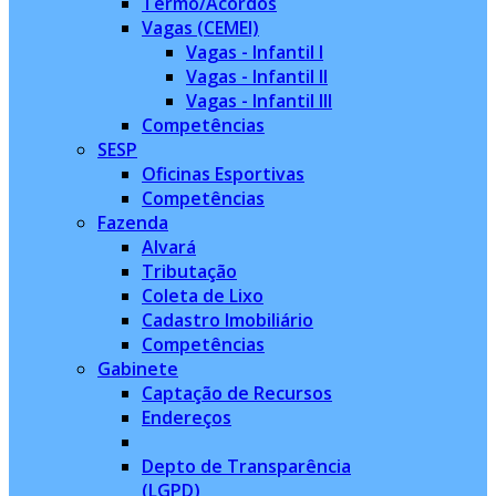
Termo/Acordos
Vagas (CEMEI)
Vagas - Infantil I
Vagas - Infantil II
Vagas - Infantil III
Competências
SESP
Oficinas Esportivas
Competências
Fazenda
Alvará
Tributação
Coleta de Lixo
Cadastro Imobiliário
Competências
Gabinete
Captação de Recursos
Endereços
Depto de Transparência
(LGPD)