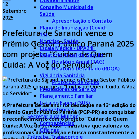
Ouvidoria Saúde
12
Channel
Instagram
Conselho Municipal de
Setembro
Saúde
2025
Apresentação e Contato
Plano de Imunização (Covid-
Prefeitura de Sarandi vence o
19)
Notícias - Saúde
Prêmio Gestor Público Paraná 2025
Escala Médica - UPA24H
com projeto “Cuidar de Quem
Relatório Anual de Gestão
Relatório Anual (RAG)
Cuida: A Voz do Servidor”
Relatório Detalhado (RDQA)
Vigilância Sanitária
Protocolo de Ações
Prestadores de Serviço
Planejamento Familiar
Lista de Espera (SUS)
A Pr
efeitura de Sarandi foi destaque na 13ª edição do
Competências
Prêmio Gestor Público Paraná (PGP-PR) ao conquistar
Secretaria da Mulher
o reconhecimento com o projeto “Cuidar de Quem
Competências
Cuida: A Voz do Servidor”, iniciativa que valoriza os
Oficinas
profissionais da educação e busca constantemente a
Trânsito, Transporte e