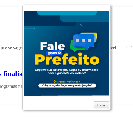
ejuv se sagrou Campeão da 1ª Meia Maratona de Cascavel
SEX
finalísticos.consolidado
rogramas finalísticos.consolidado
Fechar