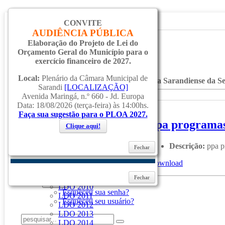
CONVITE
AUDIÊNCIA PÚBLICA
Elaboração do Projeto de Lei do
Inicial
Orçamento Geral do Município para o
Notícias
exercício financeiro de 2027.
Serviços
Local:
Plenário da Câmara Municipal de
Secretarias
Página Principal
PPA
PPA 2010-2013
Atleta Sarandiense da S
Sarandi
Cidade
[LOCALIZAÇÃO]
Avenida Maringá, n.º 660 - Jd. Europa
Ouvidoria
Instrumentos
Orçamentários
Data: 18/08/2026 (terça-feira) às 14:00hs.
WebMail
Faça sua sugestão para o PLOA 2027.
...
ppa programas 
Ajuda
LOA
Clique aqui!
LOA 2010
Login
LOA 2011
Descrição:
ppa p
Fechar
LOA 2012
LOA 2013
Download
LOA 2014
Lembrar-me
LDO
Fechar
Entrar
LDO 2010
Esqueceu sua senha?
LDO 2011
Esqueceu seu usuário?
LDO 2012
LDO 2013
LDO 2014