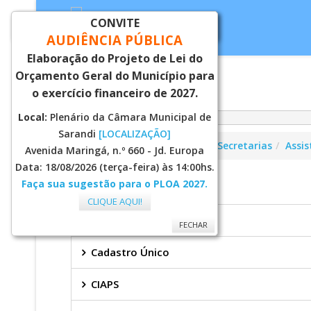
CONVITE
FECHAR
AUDIÊNCIA PÚBLICA
Elaboração do Projeto de Lei do
Orçamento Geral do Município para
Inicial
Notí
o exercício financeiro de 2027.
Local:
Plenário da Câmara Municipal de
Sarandi
[LOCALIZAÇÃO]
Você está aqui:
Página Principal
Secretarias
Assis
Avenida Maringá, n.º 660 - Jd. Europa
Data: 18/08/2026 (terça-feira) às 14:00hs.
Faça sua sugestão para o PLOA 2027.
ASSISTENCIA SOCIAL
CLIQUE AQUI!
Bolsa Família
FECHAR
Cadastro Único
CIAPS