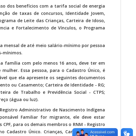
so dos benefícios com a tarifa social de energia
senção de taxas de concursos, Identidade Jovem,
ograma de Leite das Crianças, Carteira de Idoso,
ência e Fortalecimento de Vínculos, o Programa
da mensal de até meio salário-mínimo por pessoa
os-mínimos.
da família com pelo menos 16 anos, deve ter em
e mulher. Essa pessoa, para o Cadastro Único, é
ável que ela apresente os seguintes documentos
ento ou Casamento; Carteira de Identidade - RG;
rteira de Trabalho e Previdência Social - CTPS;
eço (água ou luz).
o Registro Administrativo de Nascimento Indígena
ponsável Familiar for migrante, ele deve estar
os CPF, para os demais membros o RNM - Registro
o Cadastro Único. Crianças, Carteira de Idoso,