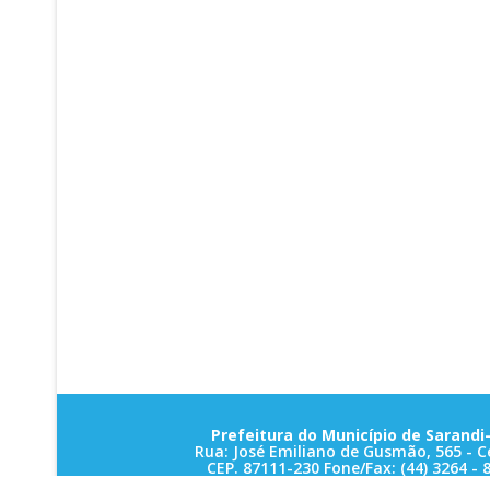
Prefeitura do Município de Sarandi-
Rua: José Emiliano de Gusmão, 565 - C
CEP. 87111-230 Fone/Fax: (44) 3264 - 
CNPJ: 78.200.482/0001-10