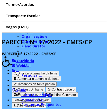
Feriados Municipais
Termo/Acordos
Geoprocessamento
História de Sarandi
Transporte Escolar
Leis Municipais
Lei Orgânica
Localização do Paço
Vagas (CMEI)
Mapas
Organização e
PARECER Nº 17/2022 - CMES/CP
Organogramas
Plano Diretor
PARECER Nº 17/2022 - CMES/CP
Ouvidoria
WebMail
...
Diminuir o tamanho da fonte
Pesquisar...
Aumentar o tamanho da fonte
Tamanhos de fonte padrão
Ajuda
Contrast Brilhante
Contrast Escuro
Carta de Serviços
Escala de cinza
Redefinir Contraste
Mapa do Site
Navigação por teclado
Perguntas Frequentes
Alternar sublinhado