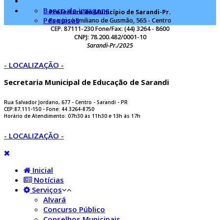
Banco de imagens
Prefeitura do Município de Sarandi-Pr.
Pesquisas
Rua: José Emiliano de Gusmão, 565 - Centro
CEP. 87111-230 Fone/Fax: (44) 3264 - 8600
CNPJ: 78.200.482/0001-10
Sarandi-Pr./2025
- LOCALIZAÇÃO -
Secretaria Municipal de Educação de Sarandi
Rua Salvador Jordano, 677 - Centro - Sarandi - PR
CEP:87.111-150 - Fone: 44 3264-8750
Horário de Atendimento: 07h30 às 11h30 e 13h às 17h
- LOCALIZAÇÃO -
Inicial
Notícias
Serviços
Alvará
Concurso Público
Conselhos Municipais