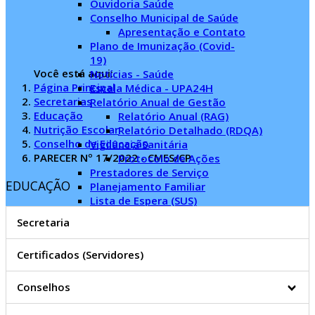
Ouvidoria Saúde
Conselho Municipal de Saúde
Apresentação e Contato
Plano de Imunização (Covid-
19)
Você está aqui:
Notícias - Saúde
Página Principal
Escala Médica - UPA24H
Secretarias
Relatório Anual de Gestão
Educação
Relatório Anual (RAG)
Nutrição Escolar
Relatório Detalhado (RDQA)
Conselho de Educação
Vigilância Sanitária
PARECER Nº 17/2022 - CMES/CP
Protocolo de Ações
Prestadores de Serviço
EDUCAÇÃO
Planejamento Familiar
Lista de Espera (SUS)
Competências
Secretaria
Secretaria da Mulher
Competências
Certificados (Servidores)
Oficinas
Trânsito, Transporte e
Segurança
Conselhos
Semutrans - Transporte
Semutrans - Trânsito