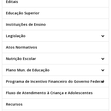
Editais
Multas de Trânsito
Editais de Notificação
Educação Superior
Endereços
Segurança Pública
Instituições de Ensino
Urbanismo
Habitação
Legislação
Conselho Municipal de
Habitação
Atos Normativos
Plano Diretor
Conselho Municipal de Des.
Nutrição Escolar
Urbano
Geoprocessamento
Legislação Urbanística
Plano Mun. de Educação
PGV
Mapas
Programa de Incentivo Financeiro do Governo Federal
Competências
Cemitério Municipal
Fluxo de Atendimento à Criança e Adolescentes
Cidade
Artes e Logos
Atos Municipais
Recursos
Dados (IBGE)