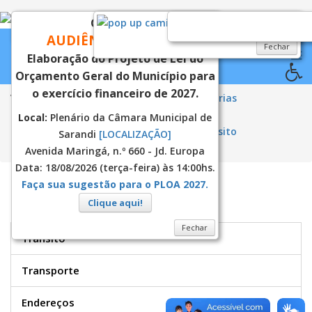
CONVITE
Fechar
Fechar
AUDIÊNCIA PÚBLICA
Fechar
Elaboração do Projeto de Lei do
Orçamento Geral do Município para
o exercício financeiro de 2027.
Você está aqui:
Página Principal
Secretarias
Trânsito, Transporte e Segurança
Local:
Plenário da Câmara Municipal de
Semutrans - Trânsito
Multas de Trânsito
Sarandi
[LOCALIZAÇÃO]
Edital_NA_20260428_180606
Avenida Maringá, n.º 660 - Jd. Europa
Data: 18/08/2026 (terça-feira) às 14:00hs.
Faça sua sugestão para o PLOA 2027.
SEMUTRANS
Clique aqui!
Fechar
Trânsito
Transporte
Endereços