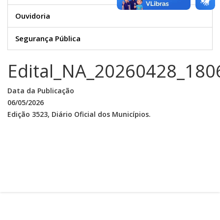
Ouvidoria
Segurança Pública
Edital_NA_20260428_180
Data da Publicação
06/05/2026
Edição 3523, Diário Oficial dos Municípios.
Prefeitura do Município de Sarandi-Pr.
Rua: José Emiliano de Gusmão, 565 - Centro
CEP. 87111-230 Fone/Fax: (44) 3264 - 8600
CNPJ: 78.200.482/0001-10
Sarandi-Pr./2026