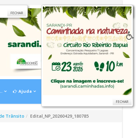
FECHAR
FECHAR
..
Ajuda
FECHAR
de Trânsito
Edital_NP_20260429_180785