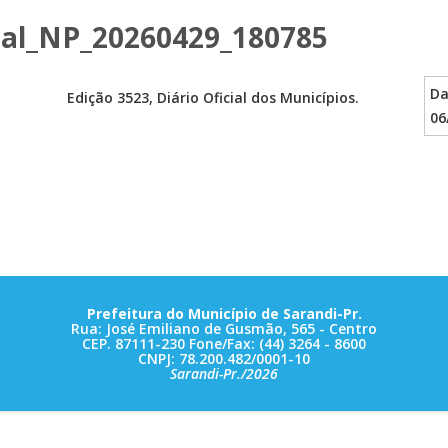
tal_NP_20260429_180785
Da
Edição 3523, Diário Oficial dos Municípios.
06
Prefeitura do Município de Sarandi-Pr.
Rua: José Emiliano de Gusmão, 565 - Centro
CEP. 87111-230 Fone/Fax: (44) 3264 - 8600
CNPJ: 78.200.482/0001-10
Sarandi-Pr./2026