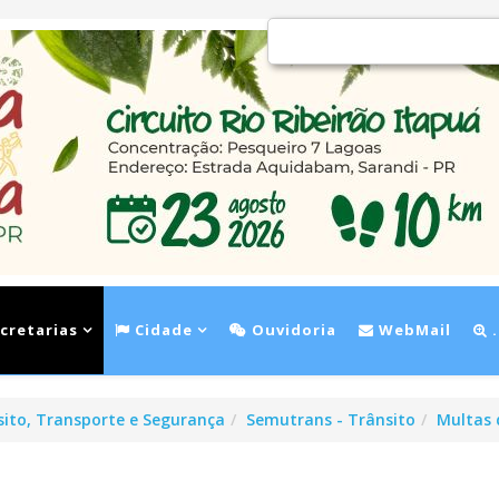
cretarias
Cidade
Ouvidoria
WebMail
.
sito, Transporte e Segurança
Semutrans - Trânsito
Multas 