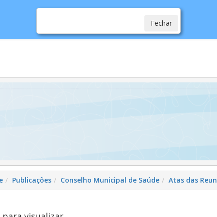
Fechar
cias
Serviços
Secretarias
Cidade
Ouv
e
Publicações
Conselho Municipal de Saúde
Atas das Reun
 para visualizar...