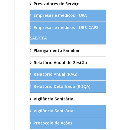
Prestadores de Serviço
Empresas e médicos - UPA
Empresas e médicos - UBS-CAPS-
SAE/CTA
Planejamento Familiar
Relatório Anual de Gestão
Relatório Anual (RAG)
Relatório Detalhado (RDQA)
Vigilância Sanitária
Vigilância Sanitária
Protocolo de Ações