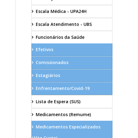
Escala Médica - UPA24H
Escala Atendimento - UBS
Funcionários da Saúde
Efetivos
Comissionados
Estagiários
Enfrentamento/Covid-19
Lista de Espera (SUS)
Medicamentos (Remume)
Medicamentos Especializados
(Alto Custo)