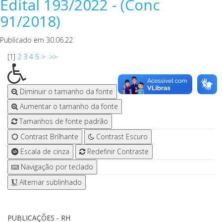
Edital 193/2022 - (Conc
91/2018)
Publicado em 30.06.22
[
1
]
2
3
4
5
>
>>
Diminuir o tamanho da fonte
Aumentar o tamanho da fonte
Tamanhos de fonte padrão
Contrast Brilhante
Contrast Escuro
Escala de cinza
Redefinir Contraste
Navigação por teclado
Alternar sublinhado
PUBLICAÇÕES - RH