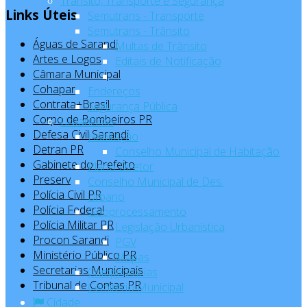
Trânsito, Transporte e Segurança
Links Úteis
Semutrans - Transporte
Semutrans - Trânsito
Águas de Sarandi
Multas de Trânsito
Artes e Logos
Editais de Notificação
Câmara Municipal
Cohapar
Endereços
Contrata+Brasil
Segurança Pública
Corpo de Bombeiros PR
Urbanismo
Defesa Civil Sarandi
Habitação
Detran PR
Conselho Municipal de Habitação
Gabinete do Prefeito
Plano Diretor
Preserv
Conselho Municipal de Des.
Polícia Civil PR
Urbano
Polícia Federal
Geoprocessamento
Polícia Militar PR
Legislação Urbanística
Procon Sarandi
PGV
Ministério Público PR
Mapas
Secretarias Municipais
Competências
Tribunal de Contas PR
Cemitério Municipal
Cidade