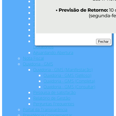
Concorrência
Pregão Presencial
Pregão Eletrônico
Tomada de Preço
Editais/Licitações
Registro Cadastral
Sala de Licitação
Modelos para Processos
Fechar
Licitatórios
Aguardando Abertura
Nota Fiscal
Ouvidoria - GMS
Ouvidoria - GMS (Manifestação)
Ouvidoria - GMS (Sigiloso)
Ouvidoria - GMS (Completa)
Ouvidoria - GMS (Consultar)
Pesquisa de satisfação
Relatório de Gestão
Perguntas Frequentes
Portal da Transparência
Previdência Complementar