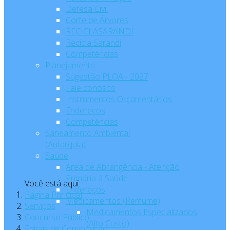
Defesa Civil
Corte de Árvores
RECICLASARANDI
Recicla Sarandi
Competências
Planejamento
Sugestão PLOA - 2027
Fale conosco
Instrumentos Orçamentários
Endereços
Competências
Saneamento Ambiental
(Autarquia)
Saúde
Àrea de Abrangência - Atenção
Primária à Saúde
Você está aqui:
Endereços
Página Principal
Medicamentos (Remume)
Serviços
Medicamentos Especializados
Concurso Público
(Alto Custo)
Editais de Convocação