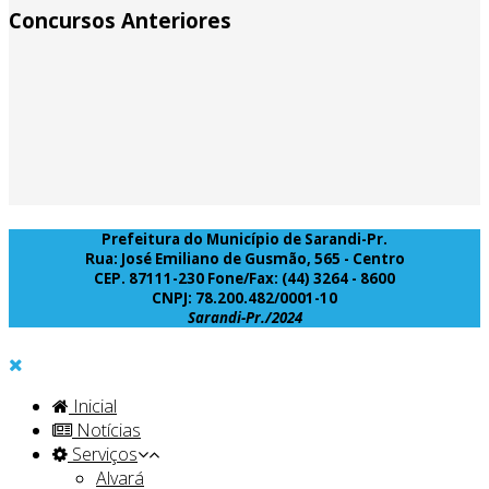
Concursos Anteriores
Prefeitura do Município de Sarandi-Pr.
Rua: José Emiliano de Gusmão, 565 - Centro
CEP. 87111-230 Fone/Fax: (44) 3264 - 8600
CNPJ: 78.200.482/0001-10
Sarandi-Pr./2024
Inicial
Notícias
Serviços
Alvará