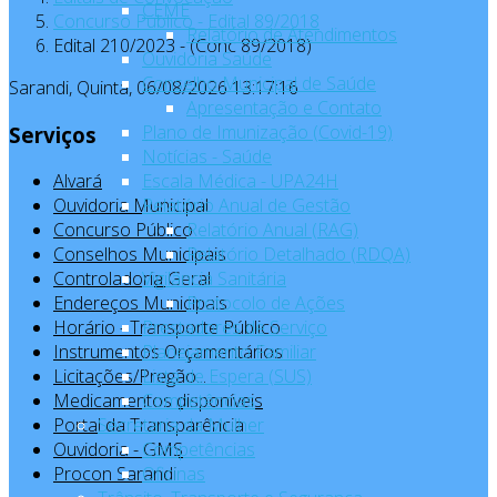
CEME
Concurso Público - Edital 89/2018
Relatório de Atendimentos
Edital 210/2023 - (Conc 89/2018)
Ouvidoria Saúde
Conselho Municipal de Saúde
Sarandi,
Quinta, 06/08/2026
13:17:17
Apresentação e Contato
Plano de Imunização (Covid-19)
Serviços
Notícias - Saúde
Escala Médica - UPA24H
Alvará
Relatório Anual de Gestão
Ouvidoria Municipal
Relatório Anual (RAG)
Concurso Público
Relatório Detalhado (RDQA)
Conselhos Municipais
Vigilância Sanitária
Controladoria Geral
Protocolo de Ações
Endereços Municipais
Prestadores de Serviço
Horário - Transporte Público
Planejamento Familiar
Instrumentos Orçamentários
Lista de Espera (SUS)
Licitações/Pregão...
Competências
Medicamentos disponíveis
Secretaria da Mulher
Portal da Transparência
Competências
Ouvidoria - GMS
Oficinas
Procon Sarandi