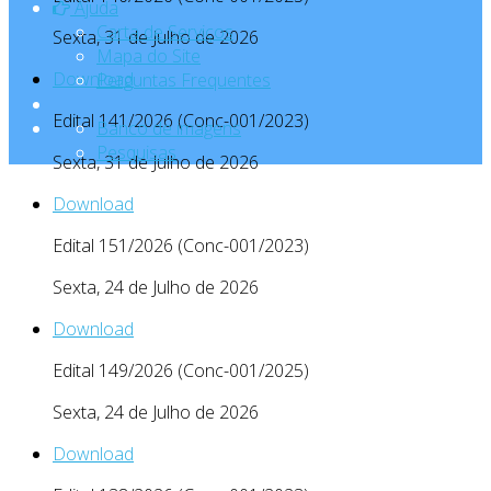
Ajuda
Carta de Serviços
Sexta, 31 de Julho de 2026
Mapa do Site
Download
Perguntas Frequentes
Edital 141/2026 (Conc-001/2023)
Banco de imagens
Pesquisas
Sexta, 31 de Julho de 2026
Download
Edital 151/2026 (Conc-001/2023)
Sexta, 24 de Julho de 2026
Download
Edital 149/2026 (Conc-001/2025)
Sexta, 24 de Julho de 2026
Download