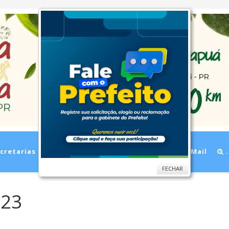
cretarias
Cidade
Ouvidoria
WebMail
.
FECHAR
023