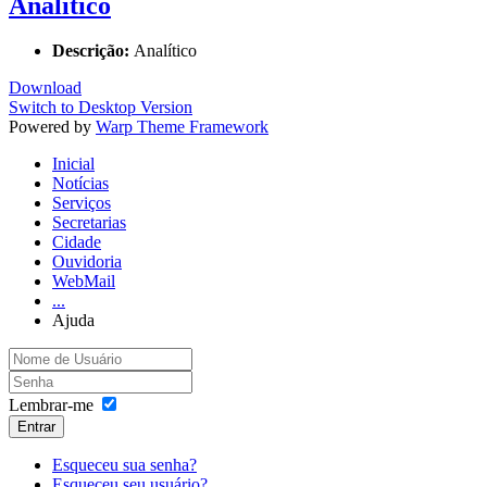
Analítico
Descrição:
Analítico
Download
Switch to Desktop Version
Powered by
Warp Theme Framework
Inicial
Notícias
Serviços
Secretarias
Cidade
Ouvidoria
WebMail
...
Ajuda
Lembrar-me
Entrar
Esqueceu sua senha?
Esqueceu seu usuário?