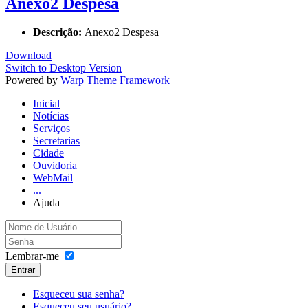
Anexo2 Despesa
Descrição:
Anexo2 Despesa
Download
Switch to Desktop Version
Powered by
Warp Theme Framework
Inicial
Notícias
Serviços
Secretarias
Cidade
Ouvidoria
WebMail
...
Ajuda
Lembrar-me
Entrar
Esqueceu sua senha?
Esqueceu seu usuário?