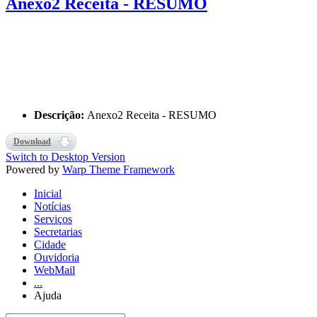
Anexo2 Receita - RESUMO
Descrição:
Anexo2 Receita - RESUMO
Download
Switch to Desktop Version
Powered by
Warp Theme Framework
Inicial
Notícias
Serviços
Secretarias
Cidade
Ouvidoria
WebMail
...
Ajuda