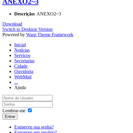
ANEXO2~3
Descrição:
ANEXO2~3
Download
Switch to Desktop Version
Powered by
Warp Theme Framework
Inicial
Notícias
Serviços
Secretarias
Cidade
Ouvidoria
WebMail
...
Ajuda
Lembrar-me
Entrar
Esqueceu sua senha?
Esqueceu seu usuário?