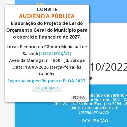
CONVITE
AUDIÊNCIA PÚBLICA
Elaboração do Projeto de Lei do
Orçamento Geral do Município para
Inicial
Notí
o exercício financeiro de 2027.
Local:
Plenário da Câmara Municipal de
Sarandi
[LOCALIZAÇÃO]
Avenida Maringá, n.º 660 - Jd. Europa
PARECER Nº 10/2022
Data: 18/08/2026 (terça-feira) às
14:00hs.
PARECER Nº 10/2022 - CMES/CP
Faça sua sugestão para o PLOA 2027.
CLIQUE AQUI!
FECHAR
Prefeitura do Município de Sarandi-
FECHAR
Rua: José Emiliano de Gusmão, 565 - C
CEP. 87111-230 Fone/Fax: (44) 3264 - 
CNPJ: 78.200.482/0001-10
Sarandi-Pr./2025
- LOCALIZAÇÃO -