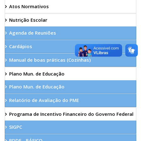
Atos Normativos
Nutrição Escolar
Agenda de Reuniões
Cardápios
Manual de boas práticas (Cozinhas)
Plano Mun. de Educação
Plano Mun. de Educação
Relatório de Avaliação do PME
Programa de Incentivo Financeiro do Governo Federal
SIGPC
PDDE - BÁSICO