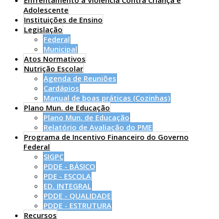
Enfrentamento à Violência Contra Criança e
Adolescente
Instituições de Ensino
Legislação
Federal
Municipal
Atos Normativos
Nutrição Escolar
Agenda de Reuniões
Cardápios
Manual de boas práticas (Cozinhas)
Plano Mun. de Educação
Plano Mun. de Educação
Relatório de Avaliação do PME
Programa de Incentivo Financeiro do Governo
Federal
SIGPC
PDDE - BÁSICO
PDE - ESCOLA
ED. INTEGRAL
PDDE - QUALIDADE
PDDE - ESTRUTURA
Recursos