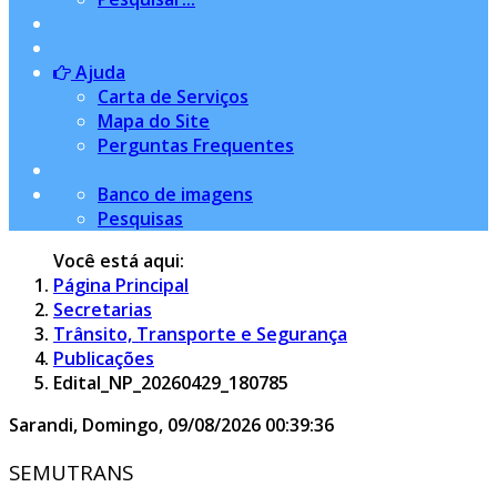
Ajuda
Carta de Serviços
Mapa do Site
Perguntas Frequentes
Banco de imagens
Pesquisas
Você está aqui:
Página Principal
Secretarias
Trânsito, Transporte e Segurança
Publicações
Edital_NP_20260429_180785
Sarandi,
Domingo, 09/08/2026
00:39:37
SEMUTRANS