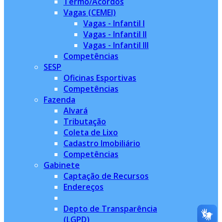
Termo/Acordos
Vagas (CEMEI)
Vagas - Infantil I
Vagas - Infantil II
Vagas - Infantil III
Competências
SESP
Oficinas Esportivas
Competências
Fazenda
Alvará
Tributação
Coleta de Lixo
Cadastro Imobiliário
Competências
Gabinete
Captação de Recursos
Endereços
Depto de Transparência
(LGPD)