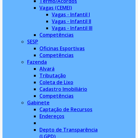
Termo/Acordos
Vagas (CEMEI)
Vagas - Infantil I
Vagas - Infantil II
Vagas - Infantil III
Competências
SESP
Oficinas Esportivas
Competências
Fazenda
Alvará
Tributação
Coleta de Lixo
Cadastro Imobiliário
Competências
Gabinete
Captação de Recursos
Endereços
Depto de Transparência
(LGPD)