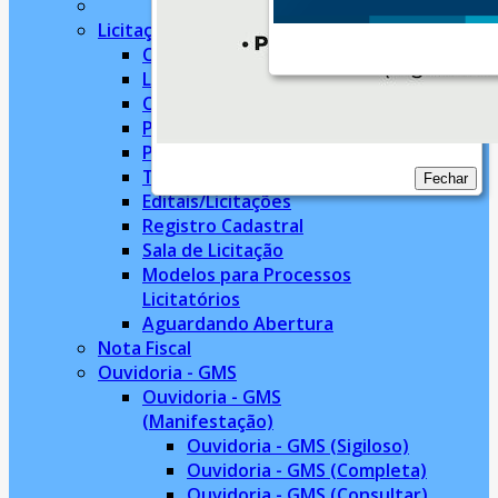
Licitações
Chamamento Público
Leilão
Concorrência
Pregão Presencial
Pregão Eletrônico
Tomada de Preço
Fechar
Editais/Licitações
Registro Cadastral
Sala de Licitação
Modelos para Processos
Licitatórios
Aguardando Abertura
Nota Fiscal
Ouvidoria - GMS
Ouvidoria - GMS
(Manifestação)
Ouvidoria - GMS (Sigiloso)
Ouvidoria - GMS (Completa)
Ouvidoria - GMS (Consultar)