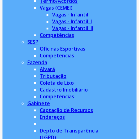
Termo/Acordos
Vagas (CEMEI)
Vagas - Infantil I
Vagas - Infantil II
Vagas - Infantil III
Competências
SESP
Oficinas Esportivas
Competências
Fazenda
Alvará
Tributação
Coleta de Lixo
Cadastro Imobiliário
Competências
Gabinete
Captação de Recursos
Endereços
Depto de Transparência
(LGPD)