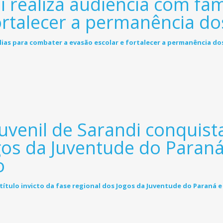
i realiza audiência com fa
ortalecer a permanência do
venil de Sarandi conquista 
gos da Juventude do Paraná
o