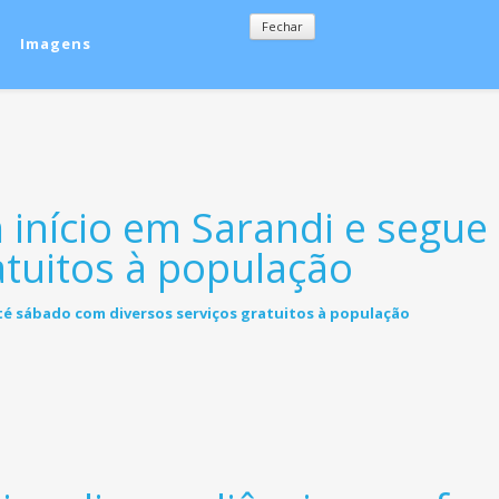
Fechar
Imagens
m início em Sarandi e segu
atuitos à população