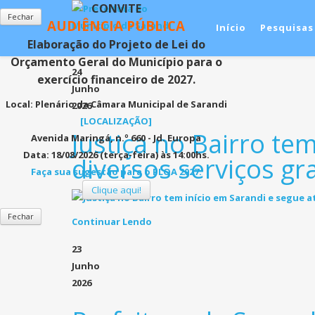
CONVITE
Fechar
AUDIÊNCIA PÚBLICA
Início
Pesquisas
Elaboração do Projeto de Lei do
Orçamento Geral do Município para o
24
exercício financeiro de 2027.
Junho
Local:
Plenário da Câmara Municipal de Sarandi
2026
[LOCALIZAÇÃO]
Justiça no Bairro te
Avenida Maringá, n.º 660 - Jd. Europa
Data: 18/08/2026 (terça-feira) às 14:00hs.
diversos serviços gr
Faça sua sugestão para o PLOA 2027.
Clique aqui!
Fechar
Continuar Lendo
23
Junho
2026