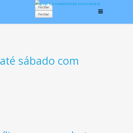
Fechar
Fechar
e até sábado com