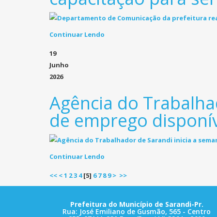
Continuar Lendo
19
Junho
2026
Agência do Trabalha
de emprego disponí
Continuar Lendo
<<
<
1
2
3
4
[
5
]
6
7
8
9
>
>>
Prefeitura do Município de Sarandi-Pr.
Rua: José Emiliano de Gusmão, 565 - Centro