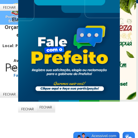
CONVITE
FECHAR
AUDIÊNCIA PÚBLICA
Elaboração do Projeto de Lei do
Orçamento Geral do Município para o
exercício financeiro de 2027.
Local:
Plenário da Câmara Municipal de Sarandi
[LOCALIZAÇÃO]
Avenida Maringá, n.º 660 - Jd. Europa
Pesquisas
Data: 18/08/2026 (terça-feira) às 14:00hs.
Faça sua sugestão para o PLOA 2027.
CLIQUE AQUI!
Prefeitura do Município de Sarandi-Pr.
FECHAR
Rua: José Emiliano de Gusmão, 565 - Centro
CEP. 87111-230 Fone/Fax: (44) 3264 - 8600
CNPJ: 78.200.482/0001-10
FECHAR
Sarandi-Pr./2025
FECHAR
FECHAR
Horário de Atendimento: Das 08:00hs às 11:30hs e das 13:00hs às
17:30hs