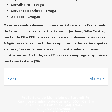
Serralheiro –
1 vaga
Servente de Obras –
1 vaga
Zelador –
2 vagas
Os interessados devem comparecer à
Agência do Trabalhador
de Sarandi
, localizada na
Rua Salvador Jordano, 548 – Centro
,
portando
RG e CPF
para realizar o encaminhamento às vagas.
A Agência reforça que todas as oportunidades estão sujeitas
a alterações conforme o preenchimento pelas empresas
contratantes. Ao todo, são
231 vagas de emprego
disponíveis
nesta sexta-feira (26).
< Ant
Próximo >
Prefeitura do Município de Sarandi-Pr.
Rua: José Emiliano de Gusmão, 565 - Centro
CEP. 87111-230 Fone/Fax: (44) 3264 - 8600
CNPJ: 78.200.482/0001-10