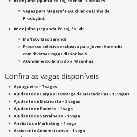
03 de julho (quinta-feira), às 8h30
–
Coroaves
Vagas para
Magarefe (Auxiliar de Linha de
Produção)
.
06 de julho (segunda-feira), às 14h
Muffato Max Sarandi
Processo seletivo
exclusivo para Jovem Aprendiz
,
com diversas vagas disponíveis.
Atendimento limitado a
40 senhas
.
Confira as vagas disponíveis
Açougueiro –
7 vagas
Ajudante de Carga e Descarga de Mercadorias –
15 vagas
Ajudante de Eletricista –
3 vagas
Ajudante de Padeiro –
1 vaga
Ajudante de Serralheiro –
1 vaga
Analista de Marketing –
1 vaga
Assistente Administrativo –
1 vaga