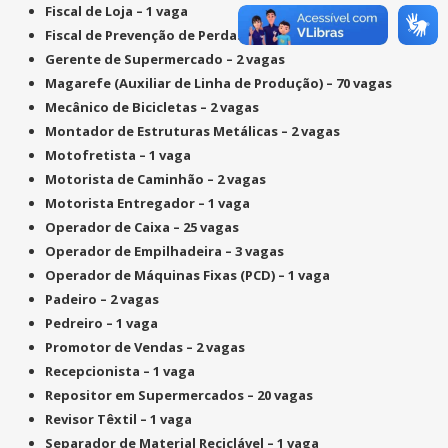
Fiscal de Loja –
1 vaga
Fiscal de Prevenção de Perdas –
4 vagas
Gerente de Supermercado –
2 vagas
Magarefe (Auxiliar de Linha de Produção) –
70 vagas
Mecânico de Bicicletas –
2 vagas
Montador de Estruturas Metálicas –
2 vagas
Motofretista –
1 vaga
Motorista de Caminhão –
2 vagas
Motorista Entregador –
1 vaga
Operador de Caixa –
25 vagas
Operador de Empilhadeira –
3 vagas
Operador de Máquinas Fixas (PCD) –
1 vaga
Padeiro –
2 vagas
Pedreiro –
1 vaga
Promotor de Vendas –
2 vagas
Recepcionista –
1 vaga
Repositor em Supermercados –
20 vagas
Revisor Têxtil –
1 vaga
Separador de Material Reciclável –
1 vaga