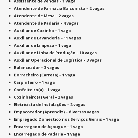
Assistente de Vendas –
1 vaga
Atendente de Farmácia Balconista –
2 vagas
Atendente de Mesa –
2 vagas
Atendente de Padaria –
4 vagas
Auxiliar de Cozinha –
1 vaga
Auxiliar de Lavanderia –
11 vagas
Auxiliar de Limpeza –
1 vaga
Auxiliar de Linha de Produção –
10 vagas
Auxiliar Operacional de Logística –
3 vagas
Balanceador –
3 vagas
Borracheiro (Carreta) –
1 vaga
Carpinteiro –
1 vaga
Confeiteiro(a) –
1 vaga
Cozinheiro(a) Geral –
2 vagas
Eletricista de Instalações –
2 vagas
Empacotador (Aprendiz) –
diversas vagas
Empregado Doméstico nos Serviços Gerais –
1 vaga
Encarregado de Açougue –
1 vaga
Encarregado de Padaria –
1 vaga