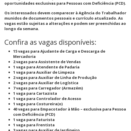
oportunidades exclusivas para Pessoas com Deficiência (PCD).
Os interessados devem comparecer à Agência do Trabalhador
munidos de documentos pessoais e currículo atualizado. As
vagas estão sujeitas a alterações e podem ser preenchidas ao
longo da semana.
Confira as vagas disponíveis:
15 vagas para Ajudante de Carga e Descarga de
Mercadoria
2 vagas para Assistente de Vendas
1 vaga para Atendente de Padaria
1 vaga para Auxiliar de Limpeza
2 vagas para Auxiliar de Linha de Produção
2 vagas para Auxiliar de Logística
7 vagas para Carregador (Armazém)
1 vaga para Cartazista
1 vaga para Controlador de Acesso
1 vaga para Costureira(o)
40 vagas para Empacotador à Mão – exclusiva para Pessoa
com Deficiência (PCD)
1 vaga para Faturista
1 vaga para Frentista
3 vagas para Auxiliar de Jardineiro