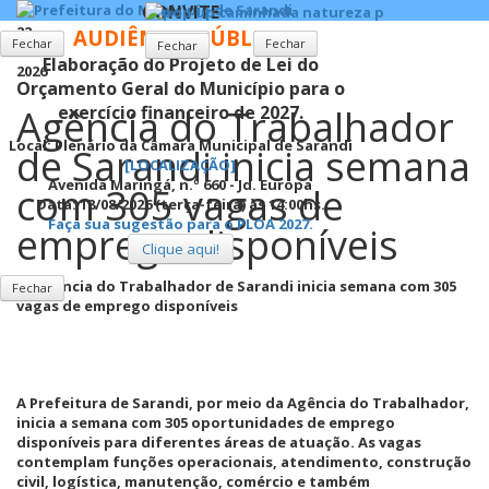
CONVITE
22
AUDIÊNCIA PÚBLICA
Fechar
Fechar
Fechar
Fechar
Maio
Elaboração do Projeto de Lei do
2026
Orçamento Geral do Município para o
Agência do Trabalhador
exercício financeiro de 2027.
Local:
Plenário da Câmara Municipal de Sarandi
de Sarandi inicia semana
[LOCALIZAÇÃO]
Avenida Maringá, n.º 660 - Jd. Europa
com 305 vagas de
Data: 18/08/2026 (terça-feira) às 14:00hs.
Faça sua sugestão para o PLOA 2027.
emprego disponíveis
Clique aqui!
Fechar
A Prefeitura de
Sarandi
, por meio da Agência do Trabalhador,
inicia a semana com 305 oportunidades de emprego
disponíveis para diferentes áreas de atuação. As vagas
contemplam funções operacionais, atendimento, construção
civil, logística, manutenção, comércio e também