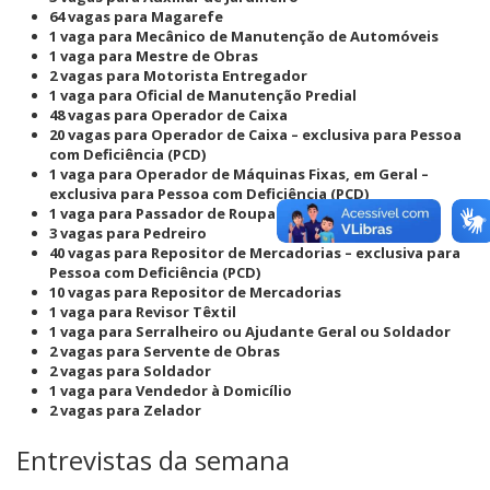
64 vagas para Magarefe
1 vaga para Mecânico de Manutenção de Automóveis
1 vaga para Mestre de Obras
2 vagas para Motorista Entregador
1 vaga para Oficial de Manutenção Predial
48 vagas para Operador de Caixa
20 vagas para Operador de Caixa – exclusiva para Pessoa
com Deficiência (PCD)
1 vaga para Operador de Máquinas Fixas, em Geral –
exclusiva para Pessoa com Deficiência (PCD)
1 vaga para Passador de Roupas
3 vagas para Pedreiro
40 vagas para Repositor de Mercadorias – exclusiva para
Pessoa com Deficiência (PCD)
10 vagas para Repositor de Mercadorias
1 vaga para Revisor Têxtil
1 vaga para Serralheiro ou Ajudante Geral ou Soldador
2 vagas para Servente de Obras
2 vagas para Soldador
1 vaga para Vendedor à Domicílio
2 vagas para Zelador
Entrevistas da semana